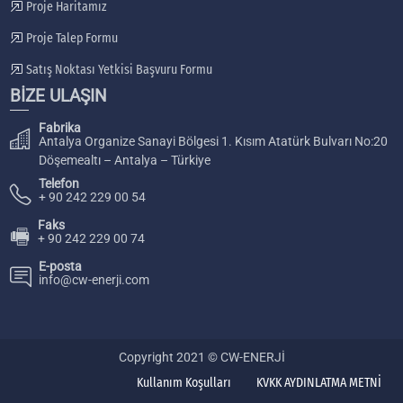
Proje Haritamız
Proje Talep Formu
Satış Noktası Yetkisi Başvuru Formu
BİZE ULAŞIN
Fabrika
Antalya Organize Sanayi Bölgesi 1. Kısım Atatürk Bulvarı No:20
Döşemealtı – Antalya – Türkiye
Telefon
+ 90 242 229 00 54
Faks
🖷
+ 90 242 229 00 74
E-posta
info@cw-enerji.com
Copyright 2021 © CW-ENERJİ
Kullanım Koşulları
KVKK AYDINLATMA METNİ