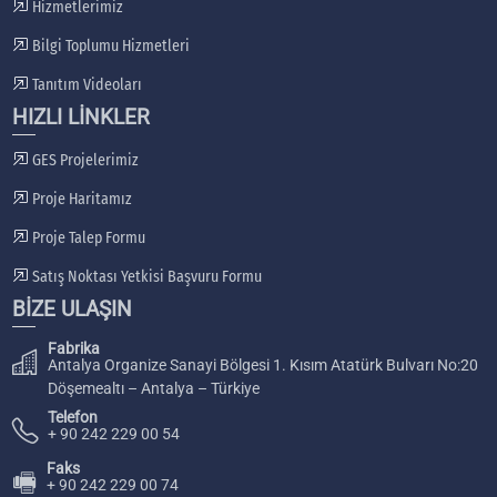
Hizmetlerimiz
Bilgi Toplumu Hizmetleri
Tanıtım Videoları
HIZLI LİNKLER
GES Projelerimiz
Proje Haritamız
Proje Talep Formu
Satış Noktası Yetkisi Başvuru Formu
BİZE ULAŞIN
Fabrika
Antalya Organize Sanayi Bölgesi 1. Kısım Atatürk Bulvarı No:20
Döşemealtı – Antalya – Türkiye
Telefon
+ 90 242 229 00 54
Faks
🖷
+ 90 242 229 00 74